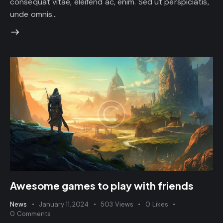
consequat vitae, eleifend ac, enim. Sed ut perspiciatis,
unde omnis…
Awesome games to play with friends
News
January 11, 2024
503
Views
0
Likes
0
Comments