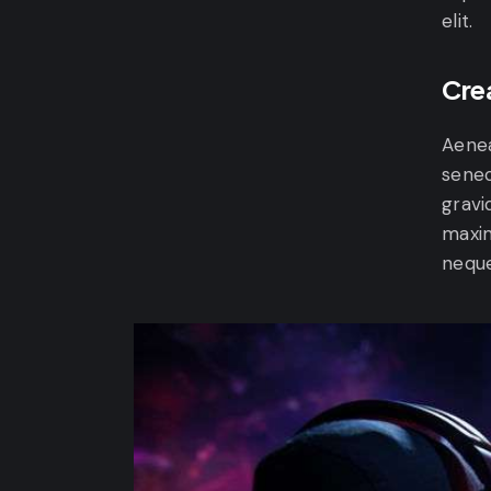
elit.
Cre
Aenea
senec
gravid
maxim
neque