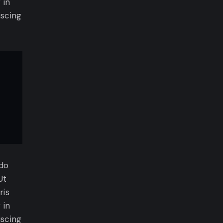
 in
iscing
 do
Ut
ris
 in
iscing