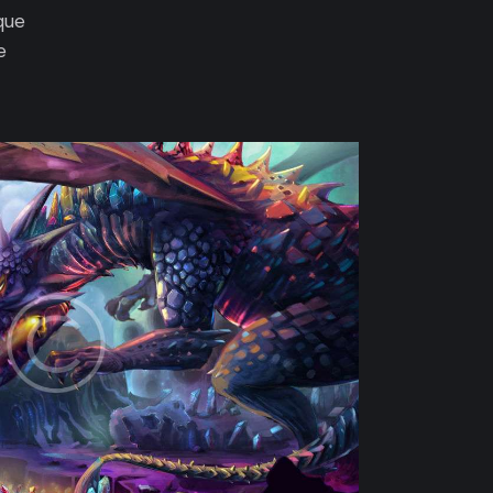
que
e