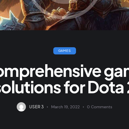
GAMES
omprehensive ga
solutions for Dota 
USER 3
March 19, 2022
0
Comments