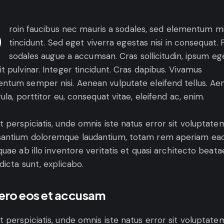
tum mi
tincidunt. Sed eget viverra egestas nisi in consequat.
sodales augue a accumsan. Cras sollicitudin, ipsum eg
it pulvinar. Integer tincidunt. Cras dapibus. Vivamus
ntum semper nisi. Aenean vulputate eleifend tellus. Ae
igula, porttitor eu, consequat vitae, eleifend ac, enim.
t perspiciatis, unde omnis iste natus error sit voluptate
antium doloremque laudantium, totam rem aperiam ea
 quae ab illo inventore veritatis et quasi architecto beata
 dicta sunt, explicabo.
vero eos et accusam
t perspiciatis, unde omnis iste natus error sit voluptate