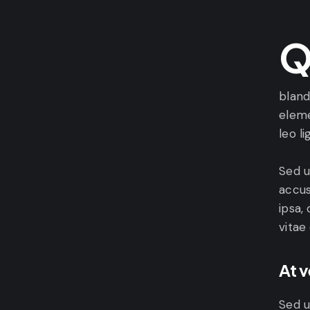
Qroin faucibus nec mauris a sodales, sed elemen
bland
eleme
leo l
Sed u
accus
ipsa,
vitae
At 
Sed u