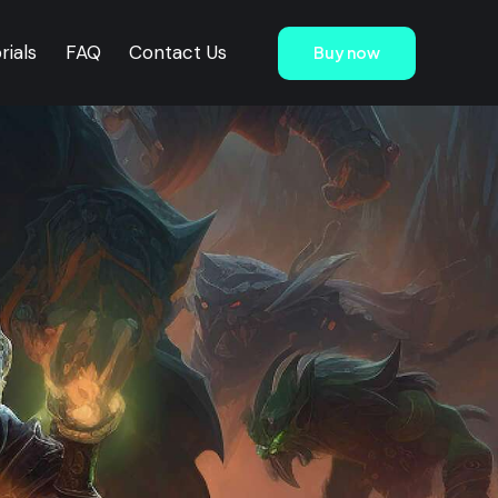
rials
FAQ
Contact Us
Buy now