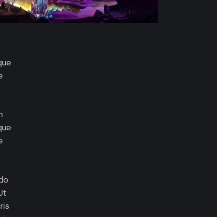
que
e
m
que
e
 do
Ut
ris