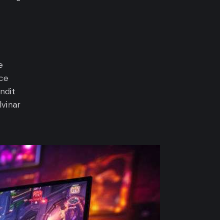
e
sce
andit
lvinar