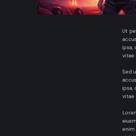
Ut pe
accus
ipsa,
vitae
Sed u
accus
ipsa,
vitae
Lorem
eiusm
enim 